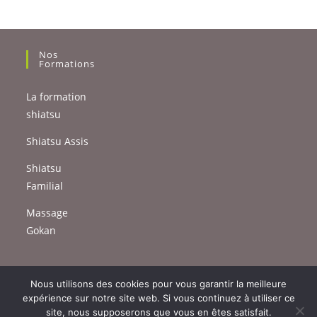
Nos
Formations
La formation
shiatsu
Shiatsu Assis
Shiatsu
Familial
Massage
Gokan
Nous utilisons des cookies pour vous garantir la meilleure
expérience sur notre site web. Si vous continuez à utiliser ce
site, nous supposerons que vous en êtes satisfait.
Mentions légales – Politique de confidentialité